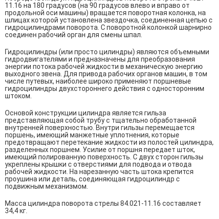
11.16 на 180 градусов (на 90 градусов влево и вправо от
продольной оси машины) вращается поворотная колонка, на
шлицах которой установлена звездочка, соединенная цепью с
гидроцилиндрами поворота. С поворотной колонкой шарнирно
соединен рабочий орган для смены шпал.
Гидроцилиндры (или просто цилиндры) являются объемными
гидродвигателями и предназначены для преобразования
энергии потока рабочей жидкости в механическую энергию
выходного звена. Для привода рабочих органов машин, в том
числе путевых, наиболее широко применяют поршневые
гидроцилиндры двухстороннего действия с односторонним
штоком.
Основой конструкции цилиндра является гильза
представляющая собой трубу с тщательно обработанной
внутренней поверхностью. Внутри гильзы перемещается
поршень, имеющий манжетные уплотнения, которые
предотвращают перетекание жидкости из полостей цилиндра,
разделенных поршнем. Усилие от поршня передает шток,
имеющий полированную поверхность. С двух сторон гильзы
укреплены крышки с отверстиями для подвода и отвода
рабочей жидкости. На нарезанную часть штока крепится
проушина или деталь, соединяющая гидроцилиндр с
подвижным механизмом.
Масса цилиндра поворота стрелы 84.021-11.16 составляет
34,4 кг.