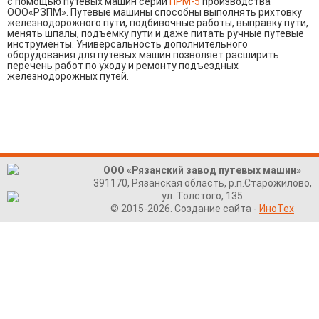
с помощью путевых машин серии
ПРМ-5
производства
ООО«РЗПМ». Путевые машины способны выполнять рихтовку
железнодорожного пути, подбивочные работы, выправку пути,
менять шпалы, подъемку пути и даже питать ручные путевые
инструменты. Универсальность дополнительного
оборудования для путевых машин позволяет расширить
перечень работ по уходу и ремонту подъездных
железнодорожных путей.
ООО «Рязанский завод путевых машин»
391170, Рязанская область, р.п.Старожилово,
ул. Толстого, 135
© 2015-2026. Создание сайта -
ИноТех