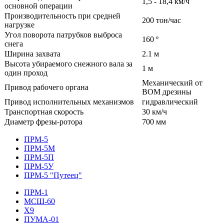
1,5 - 18,4 км/ч
основной операции
Производительность при средней
200 тон/час
нагрузке
Угол поворота патрубков выброса
160 º
снега
Ширина захвата
2.1 м
Высота убираемого снежного вала за
1 м
один проход
Механический от
Привод рабочего органа
ВОМ дрезины
Привод исполнительных механизмов
гидравлический
Транспортная скорость
30 км/ч
Диаметр фрезы-ротора
700 мм
ПРМ-5
ПРМ-5М
ПРМ-5П
ПРМ-5У
ПРМ-5 "Путеец"
ПРМ-1
МСШ-60
Х9
ПУМА-01