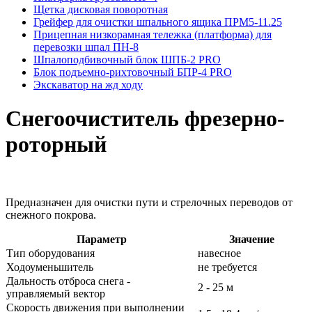
Щетка дисковая поворотная
Грейфер для очистки шпального ящика ПРМ5-11.25
Прицепная низкорамная тележка (платформа) для
перевозки шпал ПН-8
Шпалоподбивочный блок ШПБ-2 PRO
Блок подъемно-рихтовочный БПР-4 PRO
Экскаватор на жд ходу
Снегоочиститель фрезерно-
роторный
Предназначен для очистки пути и стрелочных переводов от
снежного покрова.
Параметр
Значение
Тип оборудования
навесное
Ходоуменьшитель
не требуется
Дальность отброса снега -
2 - 25 м
управляемый вектор
Cкорость движения при выполнении